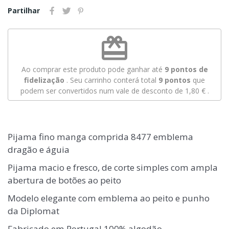
Partilhar
redeem
Ao comprar este produto pode ganhar até
9
pontos de
fidelização
. Seu carrinho conterá total
9
pontos
que
podem ser convertidos num vale de desconto de
1,80 €
.
Pijama fino manga comprida 8477 emblema
dragão e águia
Pijama macio e fresco, de corte simples com ampla
abertura de botões ao peito
Modelo elegante com emblema ao peito e punho
da Diplomat
Fabricado em Portugal 100% algodão