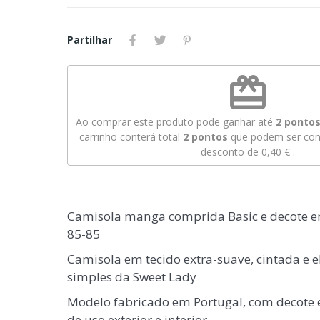
Partilhar
redeem
Ao comprar este produto pode ganhar até
2
pontos 
carrinho conterá total
2
pontos
que podem ser conv
desconto de
0,40 €
.
Camisola manga comprida Basic e decote e
85-85
Camisola em tecido extra-suave, cintada e
simples da Sweet Lady
Modelo fabricado em Portugal, com decote e
de uso exterior e interior