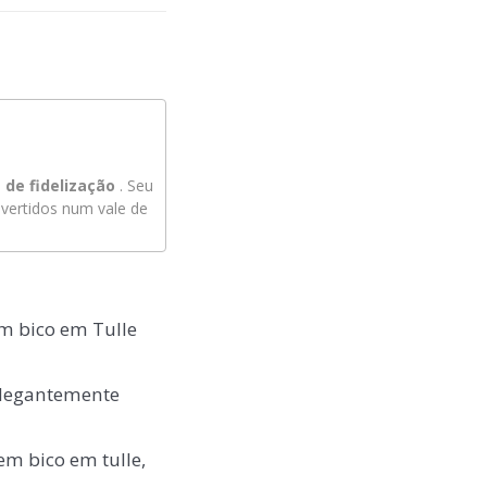
de fidelização
. Seu
ertidos num vale de
m bico em Tulle
 elegantemente
m bico em tulle,