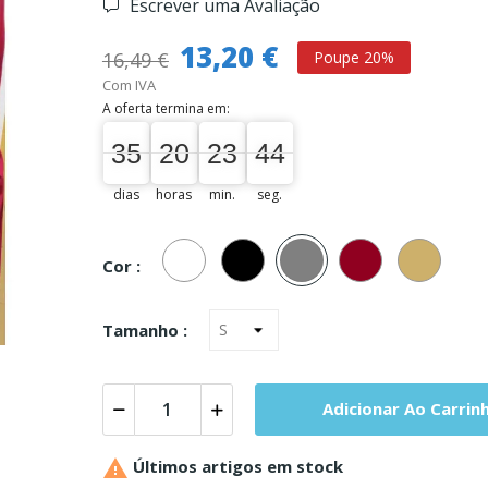
Escrever uma Avaliação
13,20 €
16,49 €
Poupe 20%
Com IVA
A oferta termina em:
35
20
23
43
35
00
20
00
23
00
43
44
dias
horas
min.
seg.
Branco
Preto
Cinza
Bordeaux
Pele
Cor :
Tamanho :
Adicionar Ao Carrin

Últimos artigos em stock