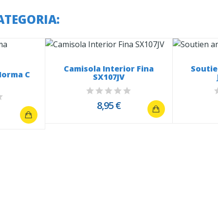
ATEGORIA:
Camisola Interior Fina
Souti
Norma C
SX107JV
8,95 €