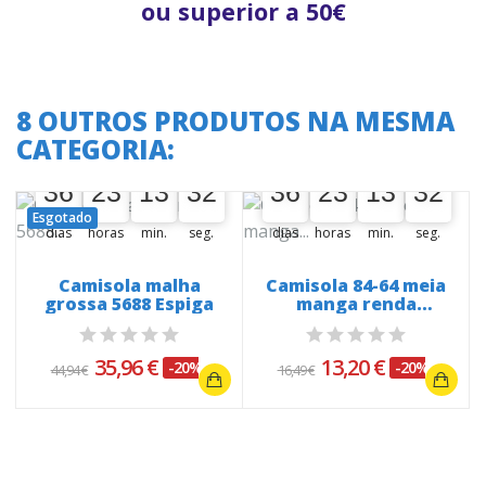
ou superior a 50€
8 OUTROS PRODUTOS NA MESMA
CATEGORIA:
A oferta termina em:
A oferta termina em:
36
23
13
31
36
23
13
31
36
00
23
00
13
00
32
36
00
23
00
13
00
32
31
31
Esgotado
dias
horas
min.
seg.
dias
horas
min.
seg.
Camisola malha
Camisola 84-64 meia
grossa 5688 Espiga
manga renda
sobreposta e...
35,96 €
13,20 €
-20%
-20%
44,94 €
16,49 €