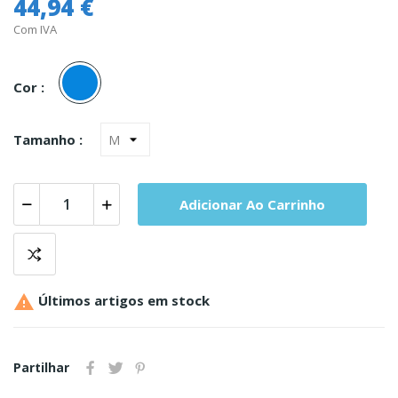
44,94 €
Com IVA
Azul
Cor :
Tamanho :
Adicionar Ao Carrinho

Últimos artigos em stock
Partilhar