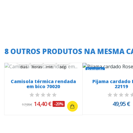
A oferta termina em:
8 OUTROS PRODUTOS NA MESMA C
36
19
00
00
09
36
00
19
00
00
09
10
dias
horas
min.
seg.
Esgotado
Camisola térmica rendada
Pijama cardado 
em bico 70020
22119
14,40 €
49,95 €
-20%
17,99 €