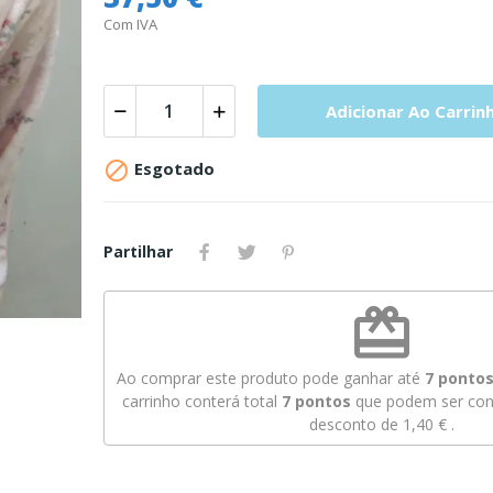
Com IVA
Adicionar Ao Carrin

Esgotado
Partilhar
redeem
Ao comprar este produto pode ganhar até
7
pontos 
carrinho conterá total
7
pontos
que podem ser conv
desconto de
1,40 €
.