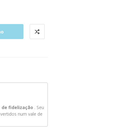
ho
de fidelização
. Seu
ertidos num vale de