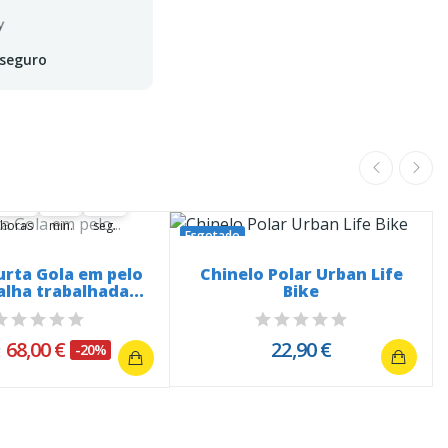
 seguro
ferta termina em:
19
00
00
09
19
00
00
09
10
horas
min.
seg.
Esgotado
urta Gola em pelo
Chinelo Polar Urban Life
alha trabalhada...
Bike
68,00 €
22,90 €
-20%
€