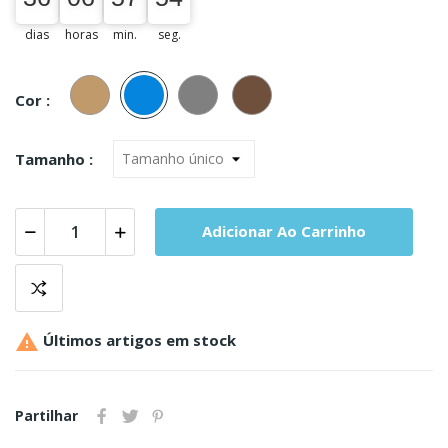
dias
horas
min.
seg.
Camel
Azul
Cinza
Castanho
Cor :
Tamanho :
Adicionar Ao Carrinho

Últimos artigos em stock
Partilhar