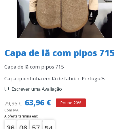
Capa de lã com pipos 715
Capa de lã com pipos 715
Capa quentinha em lã de fabrico Português
Escrever uma Avaliação
63,96 €
79,95 €
Poupe 20%
Com IVA
A oferta termina em:
36
06
57
53
36
00
06
00
57
00
54
53