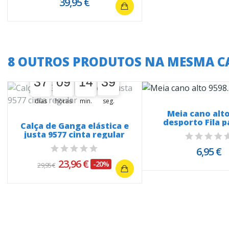
39,95 €
8 OUTROS PRODUTOS NA MESMA C
A oferta termina em:
37
09
14
38
37
00
09
00
14
00
39
38
dias
horas
min.
seg.
Meia cano alto
desporto Fila p
Calça de Ganga elástica e
justa 9577 cinta regular
6,95 €
23,96 €
-20%
29,95 €