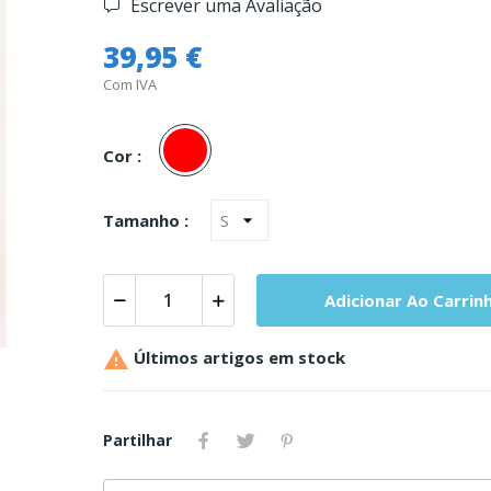
Escrever uma Avaliação
39,95 €
Com IVA
Vermelho
Cor :
Tamanho :
Adicionar Ao Carrin

Últimos artigos em stock
Partilhar