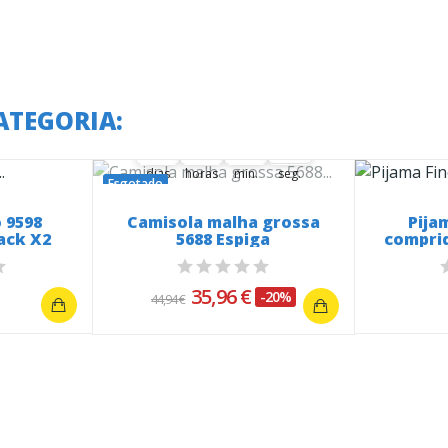
A oferta termina em:
ATEGORIA:
37
09
14
38
37
00
09
00
14
00
39
38
dias
horas
min.
seg.
Esgotado
 9598
Camisola malha grossa
Pija
ack X2
5688 Espiga
comprid
35,96 €
-20%
44,94 €