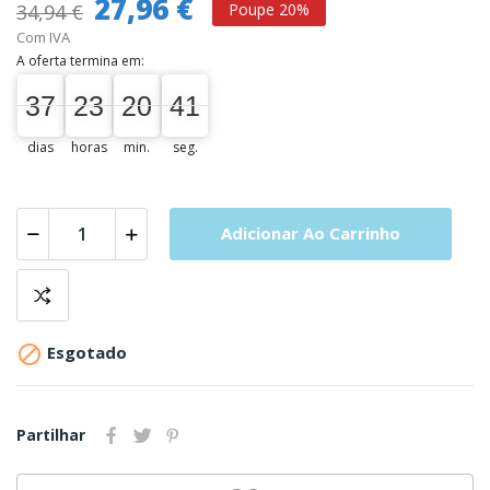
27,96 €
34,94 €
Poupe 20%
Com IVA
A oferta termina em:
37
23
20
40
37
00
23
00
20
00
41
40
dias
horas
min.
seg.
Adicionar Ao Carrinho

Esgotado
Partilhar