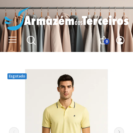
0
Esgotado