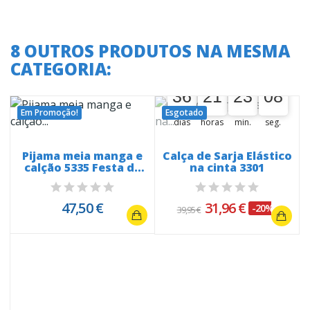
8 OUTROS PRODUTOS NA MESMA
CATEGORIA:
A oferta termina em:
36
21
23
08
36
00
21
00
23
00
08
09
Em Promoção!
Esgotado
dias
horas
min.
seg.
Pijama meia manga e
Calça de Sarja Elástico
calção 5335 Festa de
na cinta 3301
Touros
47,50 €
31,96 €
-20%
39,95 €