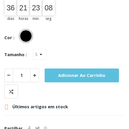
36
21
23
08
36
00
21
00
23
00
08
09
dias
horas
min.
seg.
Preto
Cor :
Tamanho :
Adicionar Ao Carrinho

Últimos artigos em stock
Partilhar