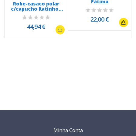
Fátima
Robe-casaco polar
c/capucho Ratinhos
em festa 7120
22,00 €
44,94 €
Minha Conta