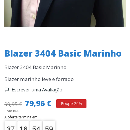
Blazer 3404 Basic Marinho
Blazer 3404 Basic Marinho
Blazer marinho leve e forrado
Escrever uma Avaliação
79,96 €
99,95 €
Poupe 20%
Com IVA
A oferta termina em:
37
16
54
59
58
37
00
16
00
54
55
59