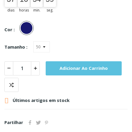
dias
horas
min.
seg.
Marinho
Cor :
Tamanho :
Adicionar Ao Carrinho

Últimos artigos em stock
Partilhar