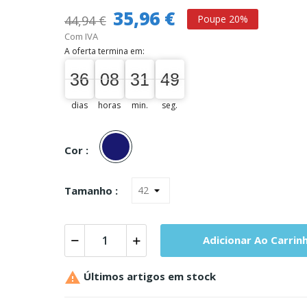
35,96 €
44,94 €
Poupe 20%
Com IVA
A oferta termina em:
36
08
31
48
47
36
00
08
00
31
00
48
dias
horas
min.
seg.
Marinho
Cor :
Tamanho :
Adicionar Ao Carrin

Últimos artigos em stock