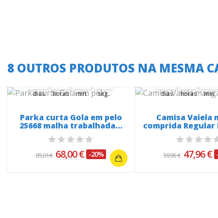
A oferta termina em:
A oferta termina
8 OUTROS PRODUTOS NA MESMA C
36
08
31
48
47
36
08
31
36
00
08
00
31
00
48
36
00
08
00
31
00
dias
horas
min.
seg.
dias
horas
min.
Parka curta Gola em pelo
Camisa Vaiela
25668 malha trabalhada...
comprida Regular F
68,00 €
47,96 €
-20%
85,01 €
59,95 €