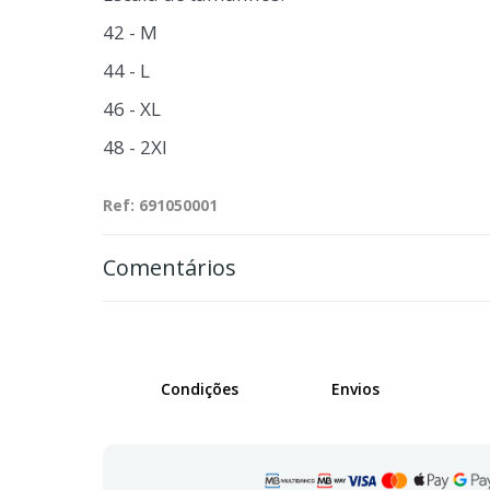
42 - M
44 - L
46 - XL
48 - 2Xl
Ref: 691050001
Comentários
Condições
Envios