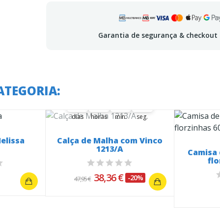
Garantia de segurança & checkout
A oferta termina em:
ATEGORIA:
37
21
35
27
37
00
21
00
35
00
27
28
dias
horas
min.
seg.
elissa
Calça de Malha com Vinco
1213/A
Camisa 
fl
38,36 €
-20%
47,95 €