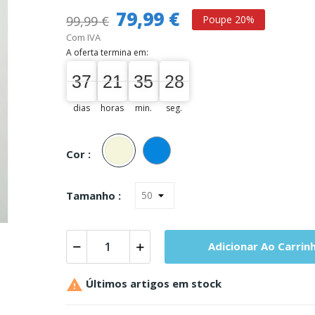
79,99 €
99,99 €
Poupe 20%
Com IVA
A oferta termina em:
37
21
35
27
37
00
21
00
35
00
27
28
dias
horas
min.
seg.
Bege
Azul
Cor :
Tamanho :
Adicionar Ao Carrin

Últimos artigos em stock