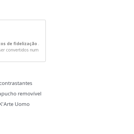
os de fidelização
.
er convertidos num
contrastantes
capucho removível
 K'Arte Uomo