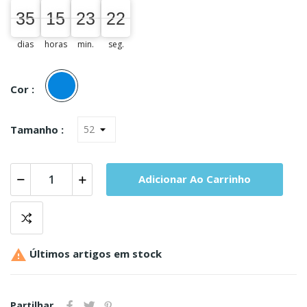
35
15
23
21
35
00
15
00
23
00
22
22
dias
horas
min.
seg.
Azul
Cor :
Tamanho :
Adicionar Ao Carrinho

Últimos artigos em stock
Partilhar