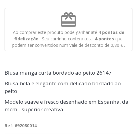
redeem
Ao comprar este produto pode ganhar até
4
pontos de
fidelização
. Seu carrinho conterá total
4
pontos
que
podem ser convertidos num vale de desconto de
0,80 €
.
Blusa manga curta bordado ao peito 26147
Blusa bela e elegante com delicado bordado ao
peito
Modelo suave e fresco desenhado em Espanha, da
mcm - superior creativa
Ref: 692080014