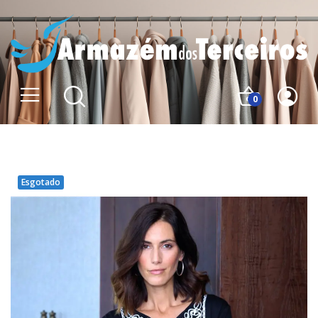
0
Esgotado