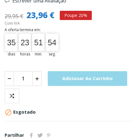
Escrever uma Avaliação
23,96 €
29,95 €
Poupe 20%
Com IVA
A oferta termina em:
35
23
51
53
35
00
23
00
51
52
54
53
dias
horas
min.
seg.
Adicionar Ao Carrinho

Esgotado
Partilhar