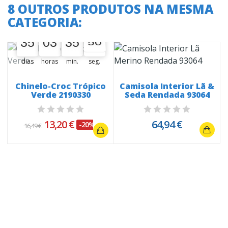
8 OUTROS PRODUTOS NA MESMA
CATEGORIA:
A oferta termina em:
35
03
35
50
35
00
03
00
35
00
50
51
dias
horas
min.
seg.
Chinelo-Croc Trópico
Camisola Interior Lã &
Verde 2190330
Seda Rendada 93064
13,20 €
64,94 €
-20%
16,49 €