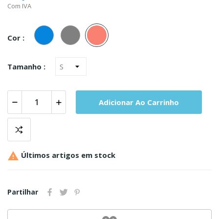
Com IVA
Azul
Cinza
Salmao
Cor :
Tamanho :
Adicionar Ao Carrinho

Últimos artigos em stock
Partilhar