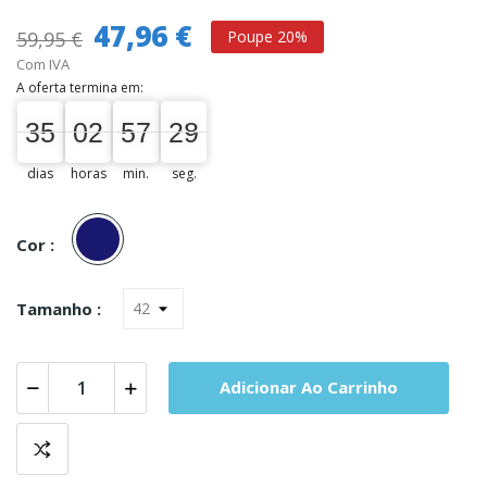
47,96 €
59,95 €
Poupe 20%
Com IVA
A oferta termina em:
35
02
57
28
35
00
02
00
57
00
28
29
dias
horas
min.
seg.
Marinho
Cor :
Tamanho :
Adicionar Ao Carrinho