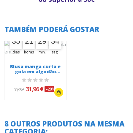
TAMBÉM PODERÁ GOSTAR
A oferta termina em:
35
21
29
34
35
00
21
00
29
00
34
35
dias
horas
min.
seg.
Blusa manga curta e
gola em algodão
bordado 26208
31,96 €
-20%
39,95 €
8 OUTROS PRODUTOS NA MESMA
CATEGORIA: