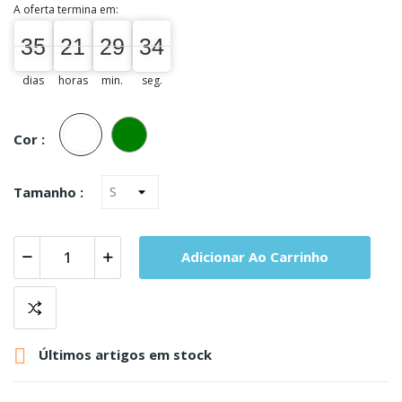
A oferta termina em:
35
21
29
34
35
00
21
00
29
00
34
35
dias
horas
min.
seg.
Branco
Verde
Cor :
Tamanho :
Adicionar Ao Carrinho

Últimos artigos em stock