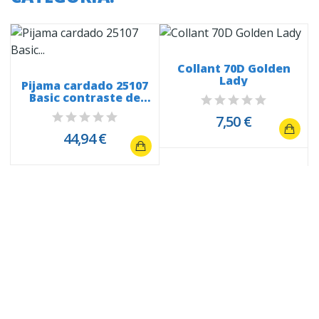
Collant 70D Golden
Lady
m
Pijama cardado 25107
Basic contraste de
mangas
7,50 €
44,94 €