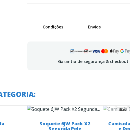
Condições
Envios
Garantia de segurança & checkout
A o
ATEGORIA:
36
36
00
dias
la
Soquete 6JW Pack X2
Camisola
Segunda Pele
e De