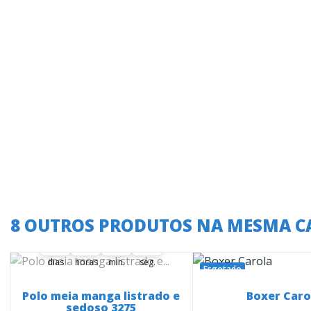
A oferta termina em:
8 OUTROS PRODUTOS NA MESMA C
36
06
41
45
36
00
06
00
41
00
46
45
dias
horas
min.
seg.
Esgotado
Polo meia manga listrado e
Boxer Caro
sedoso 3275