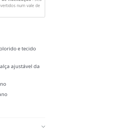
ertidos num vale de
lorido e tecido
alça ajustável da
ano
tano