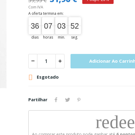
39,95 €
Com IVA
A oferta termina em:
36
07
03
51
36
00
07
00
03
00
52
51
dias
horas
min.
seg.
Adicionar Ao Carrin

Esgotado
Partilhar
rede
Ao comprar este produto pode ganhar até
6
pontos 