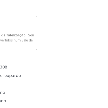
de fidelização
. Seu
ertidos num vale de
0308
de leopardo
ano
tano