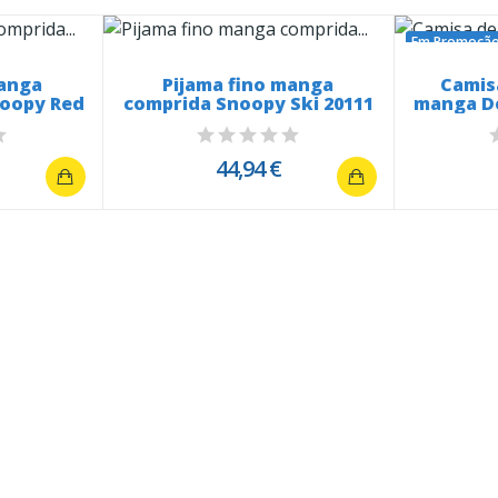
Em Promoção
manga
Pijama fino manga
Camis
noopy Red
comprida Snoopy Ski 20111
manga De
44,94 €