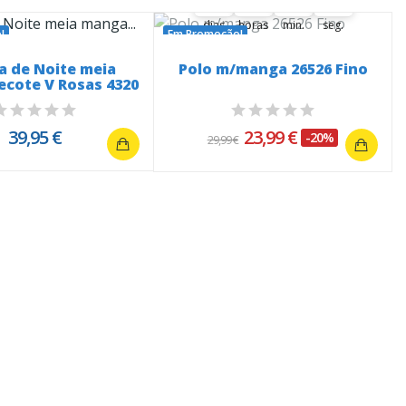
dias
horas
min.
seg.
!
Em Promoção!
a de Noite meia
Polo m/manga 26526 Fino
cote V Rosas 4320
39,95 €
23,99 €
-20%
29,99 €