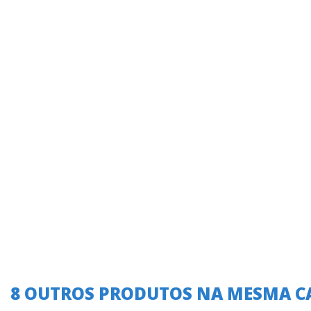
8 OUTROS PRODUTOS NA MESMA C
A oferta termina em: