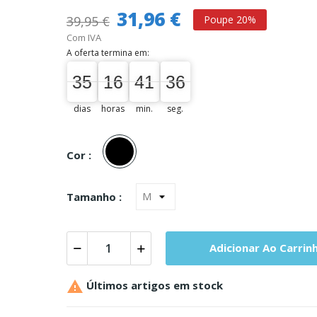
31,96 €
39,95 €
Poupe 20%
Com IVA
A oferta termina em:
35
16
41
35
35
00
16
00
41
00
35
36
dias
horas
min.
seg.
Preto
Cor :
Tamanho :
Adicionar Ao Carrin

Últimos artigos em stock