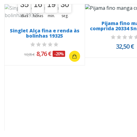
35
16
19
29
35
00
16
00
19
00
29
30
dias
horas
min.
seg.
Pijama fino 
comprida 20334 S
Singlet Alça fina e renda às
bolinhas 19325
32,50 €
8,76 €
-20%
10,95 €