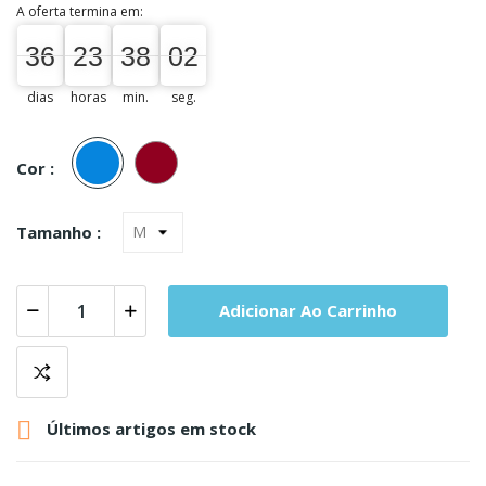
A oferta termina em:
36
23
38
02
36
00
23
00
38
00
02
03
dias
horas
min.
seg.
Azul
Bordeaux
Cor :
Tamanho :
Adicionar Ao Carrinho

Últimos artigos em stock