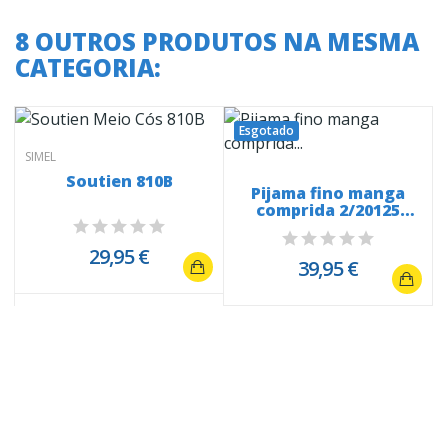
8 OUTROS PRODUTOS NA MESMA
CATEGORIA:
Esgotado
SIMEL
Soutien 810B
o
Pijama fino manga
comprida 2/20125
Snoopy All...
29,95 €
39,95 €