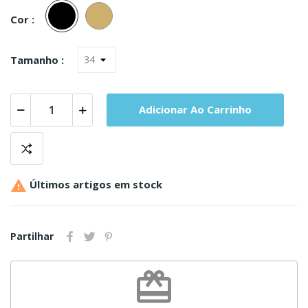
Preto
Pele
Cor :
Tamanho :
Adicionar Ao Carrinho

Últimos artigos em stock
Partilhar
redeem