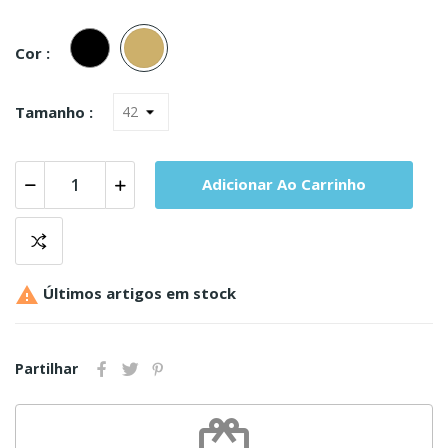
Preto
Pele
Cor :
Tamanho :
Adicionar Ao Carrinho

Últimos artigos em stock
Partilhar
redeem