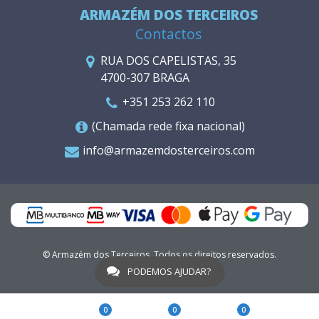
ARMAZÉM DOS TERCEIROS
Contactos
RUA DOS CAPELISTAS, 35
4700-307 BRAGA
+351 253 262 110
(Chamada rede fixa nacional)
info@armazemdosterceiros.com
© Armazém dos Terceiros. Todos os direitos reservados.
WGO
PODEMOS AJUDAR?
0
0
0