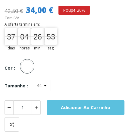
34,00 €
42,50 €
Poupe 20%
Com IVA
A oferta termina em:
37
04
26
53
37
00
04
00
26
00
53
54
dias
horas
min.
seg.
Unica
Cor :
Tamanho :
Adicionar Ao Carrinho