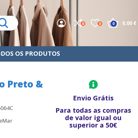
0,00 €
0
0
0
DOS OS PRODUTOS
o Preto &
Envio Grátis
6064C
Para todas as compras
de valor igual ou
deMar
superior a 50€