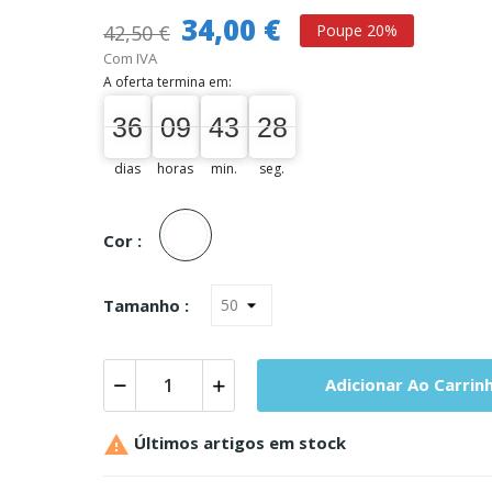
34,00 €
42,50 €
Poupe 20%
Com IVA
A oferta termina em:
36
09
43
27
36
00
09
00
43
00
27
28
dias
horas
min.
seg.
Unica
Cor :
Tamanho :
Adicionar Ao Carrin

Últimos artigos em stock