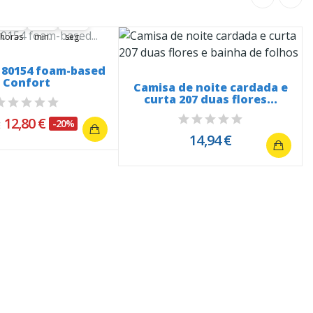
09
21
21
09
00
21
00
21
22
horas
min.
seg.
 80154 foam-based
Confort
Camisa de noite cardada e
curta 207 duas flores...
12,80 €
-20%
€
14,94 €