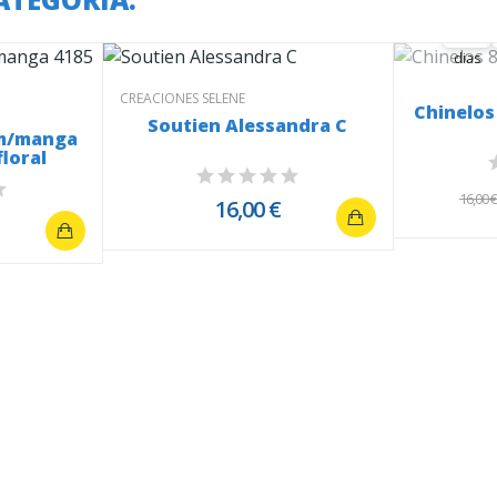
36
36
00
dias
CREACIONES SELENE
Chinelos
Soutien Alessandra C
 m/manga
loral
16,00 
16,00 €