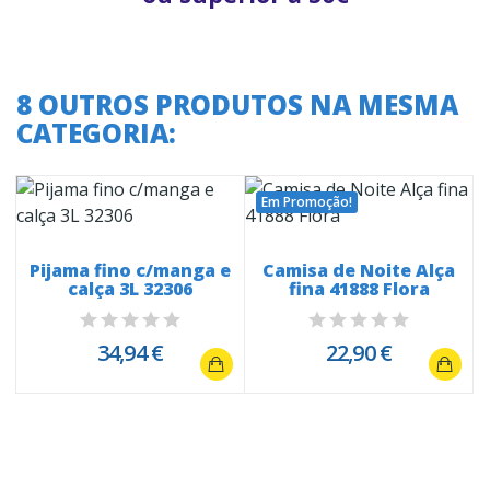
8 OUTROS PRODUTOS NA MESMA
CATEGORIA:
Em Promoção!
Pijama fino c/manga e
Camisa de Noite Alça
6
calça 3L 32306
fina 41888 Flora
34,94 €
22,90 €