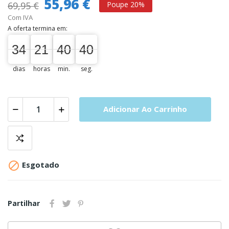
55,96 €
69,95 €
Poupe 20%
Com IVA
A oferta termina em:
34
21
40
39
34
00
21
00
40
00
40
39
dias
horas
min.
seg.
Adicionar Ao Carrinho

Esgotado
Partilhar