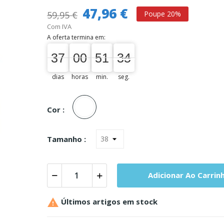
47,96 €
59,95 €
Poupe 20%
Com IVA
A oferta termina em:
37
00
00
51
34
33
37
00
00
51
00
34
dias
horas
min.
seg.
Unica
Cor :
Tamanho :
Adicionar Ao Carrin

Últimos artigos em stock