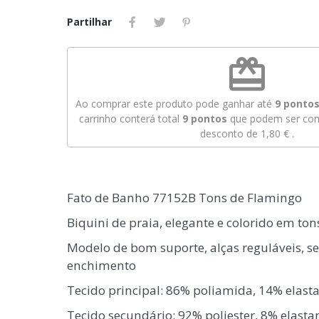
Partilhar
redeem
Ao comprar este produto pode ganhar até
9
pontos 
carrinho conterá total
9
pontos
que podem ser conv
desconto de
1,80 €
.
Fato de Banho 77152B Tons de Flamingo
Biquini de praia, elegante e colorido em ton
Modelo de bom suporte, alças reguláveis, se
enchimento
Tecido principal: 86% poliamida, 14% elast
Tecido secundário: 92% poliester, 8% elasta