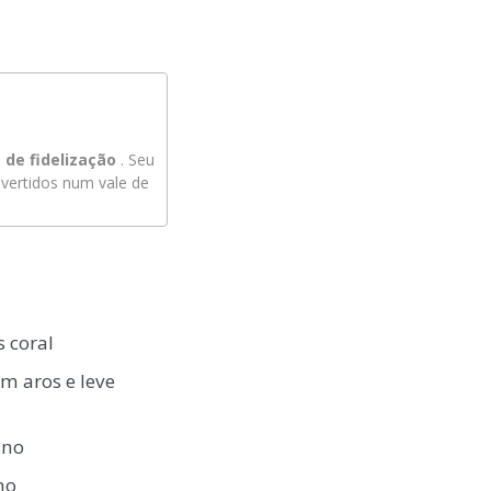
de fidelização
. Seu
ertidos num vale de
s coral
m aros e leve
ano
no