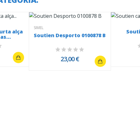
SIMEL
urta alça
Souti
Soutien Desporto 0100878 B
as...
23,00 €