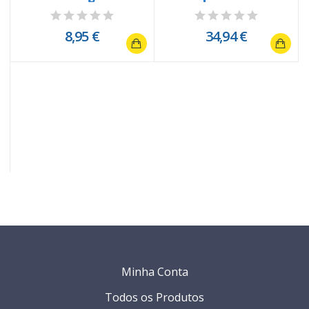
rendado e...
8,95 €
34,94 €
-
Minha Conta
Todos os Produtos