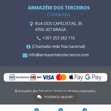
ARMAZÉM DOS TERCEIROS
Contactos
RUA DOS CAPELISTAS, 35
4700-307 BRAGA
+351 253 262 110
(Chamada rede fixa nacional)
info@armazemdosterceiros.com
© Armazém dos Terceiros. Todos os direitos reservados.
WGO
PODEMOS AJUDAR?
0
0
0