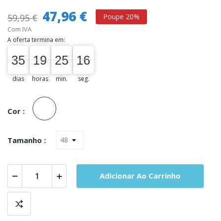
47,96 €
59,95 €
Poupe 20%
Com IVA
A oferta termina em:
35
19
25
15
16
35
00
19
00
25
00
16
dias
horas
min.
seg.
Unica
Cor :
Tamanho :
Adicionar Ao Carrinho