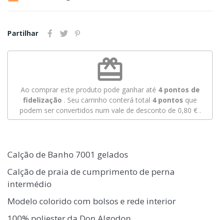
Partilhar
redeem
Ao comprar este produto pode ganhar até
4
pontos de
fidelização
. Seu carrinho conterá total
4
pontos
que
podem ser convertidos num vale de desconto de
0,80 €
.
Calção de Banho 7001 gelados
Calção de praia de cumprimento de perna
intermédio
Modelo colorido com bolsos e rede interior
100% poliester da Don Algodon