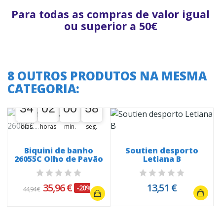
Para todas as compras de valor igual
ou superior a 50€
8 OUTROS PRODUTOS NA MESMA
CATEGORIA:
A oferta termina em:
34
02
00
57
34
00
02
00
00
01
58
58
dias
horas
min.
seg.
Biquini de banho
Soutien desporto
26055C Olho de Pavão
Letiana B
35,96 €
13,51 €
-20%
44,94 €