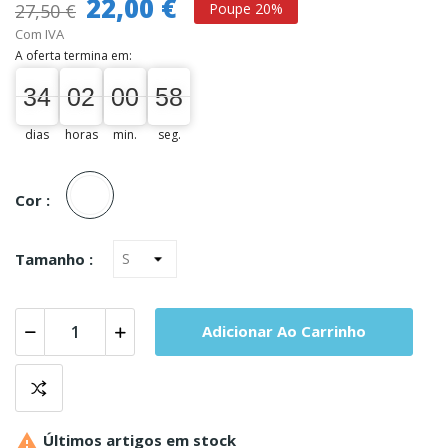
22,00 €
27,50 €
Poupe 20%
Com IVA
A oferta termina em:
34
02
00
57
34
00
02
00
00
01
58
58
dias
horas
min.
seg.
Unica
Cor :
Tamanho :
Adicionar Ao Carrinho

Últimos artigos em stock