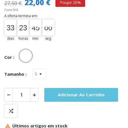
22,00 €
27,50 €
Poupe 20%
Com IVA
A oferta termina em:
33
23
44
59
33
00
23
00
44
45
59
00
dias
horas
min.
seg.
Unica
Cor :
Tamanho :
Adicionar Ao Carrinho

Últimos artigos em stock