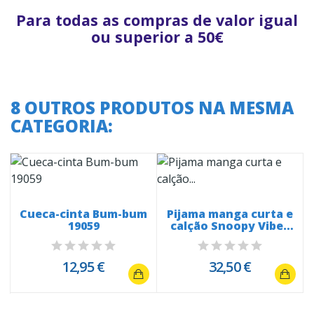
Para todas as compras de valor igual
ou superior a 50€
8 OUTROS PRODUTOS NA MESMA
CATEGORIA:
Cueca-cinta Bum-bum
Pijama manga curta e
0
19059
calção Snoopy Vibes
20284
12,95 €
32,50 €