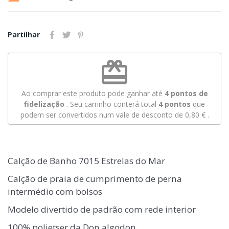
Partilhar
redeem
Ao comprar este produto pode ganhar até
4
pontos de
fidelização
. Seu carrinho conterá total
4
pontos
que
podem ser convertidos num vale de desconto de
0,80 €
.
Calção de Banho 7015 Estrelas do Mar
Calção de praia de cumprimento de perna
intermédio com bolsos
Modelo divertido de padrão com rede interior
100% polietser da Don algodon