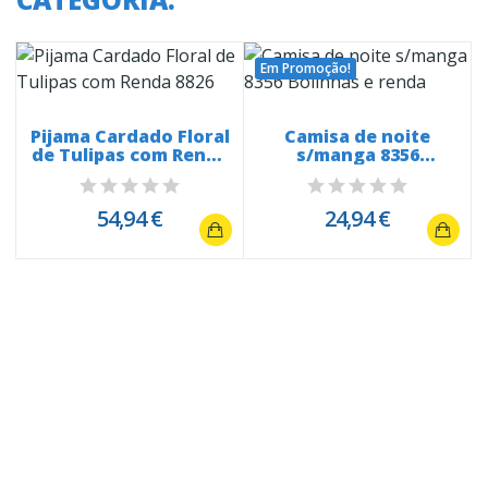
Em Promoção!
Pijama Cardado Floral
Camisa de noite
de Tulipas com Renda
s/manga 8356
8826
Bolinhas e renda
54,94 €
24,94 €