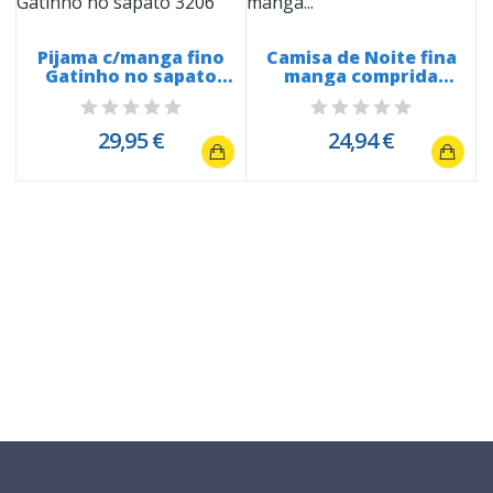
Pijama c/manga fino
Camisa de Noite fina
Gatinho no sapato
manga comprida
3206
Floral Azul...
29,95 €
24,94 €