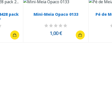
4428 pack
Mini-Meia Opaco 0133
Pé de M
o
1,00 €