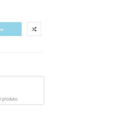
ho
 produto.