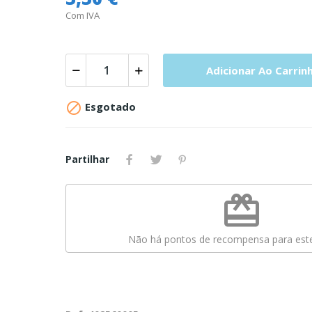
Com IVA
Adicionar Ao Carrin

Esgotado
Partilhar
redeem
Não há pontos de recompensa para este