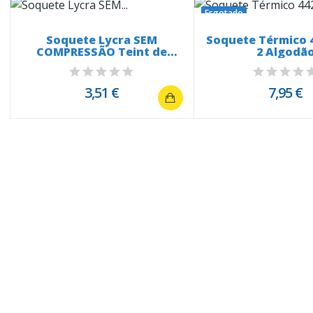
Esgotado
Soquete Lycra SEM
Soquete Térmico 
COMPRESSÃO Teint de
2 Algodã
Soleil 2048
3,51 €
7,95 €