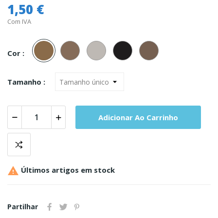
1,50 €
Com IVA
203
206
208
223
229
Scala
Lucerne
Cinza
Black
Muskate
Cor :
Tamanho :
Adicionar Ao Carrinho

Últimos artigos em stock
Partilhar