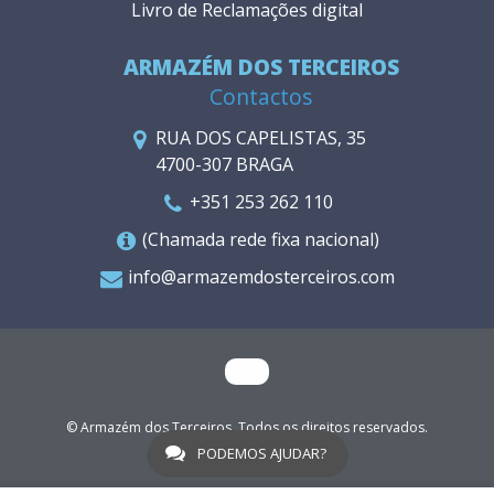
Livro de Reclamações digital
ARMAZÉM DOS TERCEIROS
Contactos
RUA DOS CAPELISTAS, 35
4700-307 BRAGA
+351 253 262 110
(Chamada rede fixa nacional)
info@armazemdosterceiros.com
© Armazém dos Terceiros. Todos os direitos reservados.
WGO
PODEMOS AJUDAR?