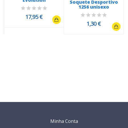
Evolution
Soquete Desportivo
3
1256 unisexo
17,95 €
1,30 €
Minha Conta