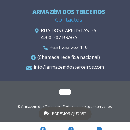
ARMAZÉM DOS TERCEIROS
Contactos
RUA DOS CAPELISTAS, 35
4700-307 BRAGA
+351 253 262 110
(Chamada rede fixa nacional)
info@armazemdosterceiros.com
© Armazém dos Terceiros. Todos os direitos reservados.
WGO
PODEMOS AJUDAR?
0
0
0