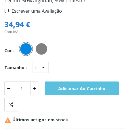
Tecido: 50% algodão, 50% poliester
Escrever uma Avaliação
34,94 €
Com IVA
Azul
Cinza
Cor :
Tamanho :
Adicionar Ao Carrinho

Últimos artigos em stock