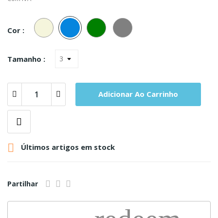
Bege
Azul
Verde
Cinza
Cor :
Tamanho :
Adicionar Ao Carrinho

Últimos artigos em stock
Partilhar