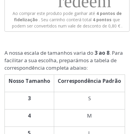
redeem
Ao comprar este produto pode ganhar até
4
pontos de
fidelização
. Seu carrinho conterá total
4
pontos
que
podem ser convertidos num vale de desconto de
0,80 €
.
A nossa escala de tamanhos varia do
3 ao 8
. Para
facilitar a sua escolha, preparámos a tabela de
correspondência completa abaixo:
Nosso Tamanho
Correspondência Padrão
3
S
4
M
5
L