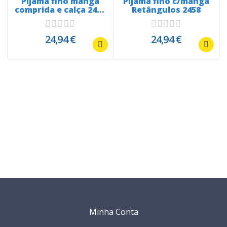
a
Pijama fino manga
Pijama fino c/manga
comprida e calça 2494
Retângulos 2458
Sailing
24,94 €
24,94 €
Minha Conta