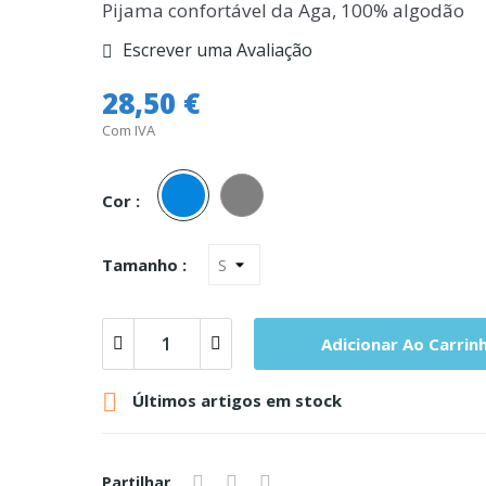
Pijama confortável da Aga, 100% algodão
Escrever uma Avaliação
28,50 €
Com IVA
Azul
Cinza
Cor :
Tamanho :
Adicionar Ao Carrin

Últimos artigos em stock
Partilhar