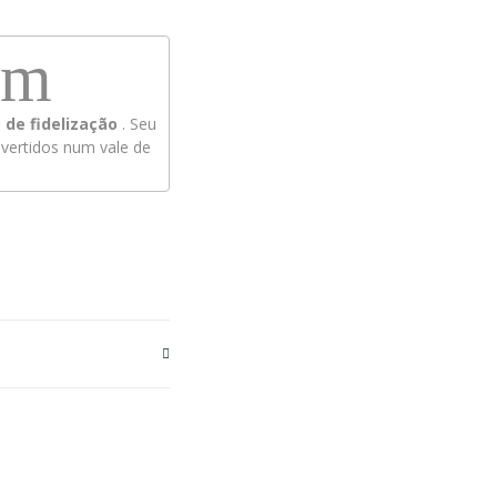
em
de fidelização
. Seu
ertidos num vale de