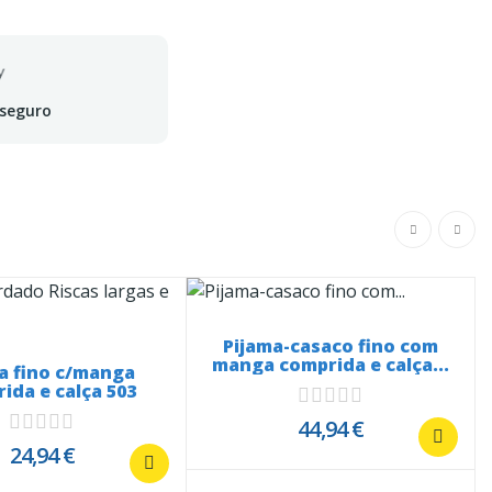
 seguro
Pijama-casaco fino com
manga comprida e calça...
a fino c/manga
ida e calça 503
44,94 €
24,94 €