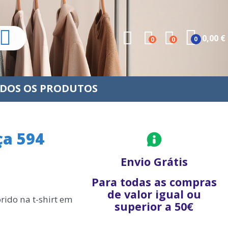
0,00 €
0
0
0
DOS OS PRODUTOS
ça 594
Envio Grátis
Para todas as compras
de valor igual ou
ido na t-shirt em
superior a 50€