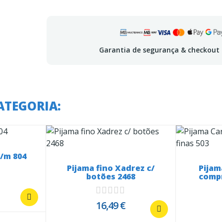
Garantia de segurança & checkout
ATEGORIA:
c/m 804
Pijama fino Xadrez c/
Pijam
botões 2468
compr
16,49 €