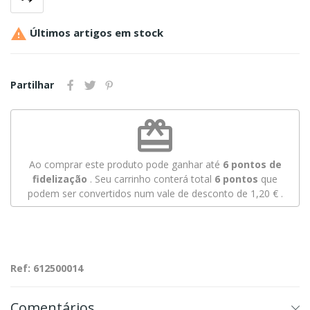

Últimos artigos em stock
Partilhar
redeem
Ao comprar este produto pode ganhar até
6
pontos de
fidelização
. Seu carrinho conterá total
6
pontos
que
podem ser convertidos num vale de desconto de
1,20 €
.
Ref: 612500014
Comentários