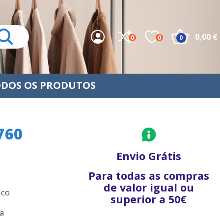
0,00 €
0
0
0
DOS OS PRODUTOS
760
Envio Grátis
Para todas as compras
de valor igual ou
ico
superior a 50€
la