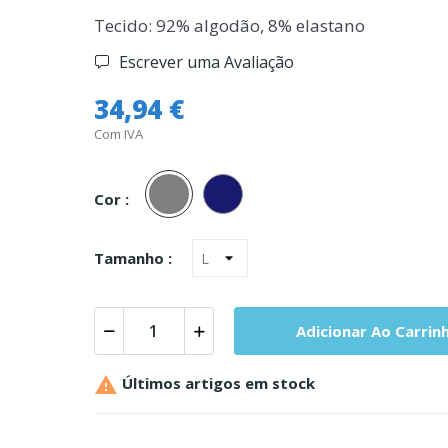
Tecido: 92% algodão, 8% elastano
Escrever uma Avaliação
34,94 €
Com IVA
Cinza
Marinho
Cor :
Tamanho :
Adicionar Ao Carrin

Últimos artigos em stock