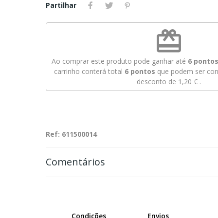
Partilhar
redeem
Ao comprar este produto pode ganhar até
6
pontos 
carrinho conterá total
6
pontos
que podem ser conv
desconto de
1,20 €
.
Ref: 611500014
Comentários
Condições
Envios