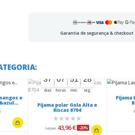
Garantia de segurança & checkout
ATEGORIA:
A oferta termina em:
37
07
51
27
37
00
07
00
51
00
28
28
dias
horas
min.
seg.
osangos e
Pijama
&azul...
B
Pijama polar Gola Alta e
Riscas 8704
43,96 €
-20%
54,94 €