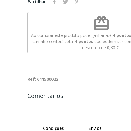
Partilhar
redeem
Ao comprar este produto pode ganhar até
4
pontos 
carrinho conterá total
4
pontos
que podem ser conv
desconto de
0,80 €
.
Ref: 611500022
Comentários
Condições
Envios