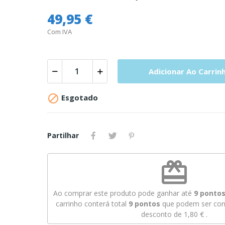
49,95 €
Com IVA
Adicionar Ao Carrin

Esgotado
Partilhar
redeem
Ao comprar este produto pode ganhar até
9
pontos 
carrinho conterá total
9
pontos
que podem ser conv
desconto de
1,80 €
.