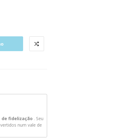
ho
de fidelização
. Seu
ertidos num vale de