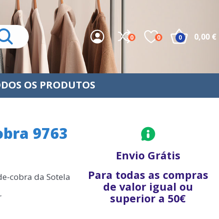
0,00 €
0
0
0
DOS OS PRODUTOS
obra 9763
Envio Grátis
Para todas as compras
de-cobra da Sotela
de valor igual ou
r
superior a 50€