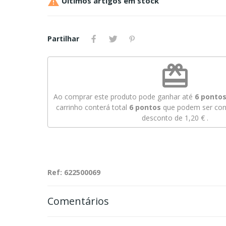

Últimos artigos em stock
Partilhar
redeem
Ao comprar este produto pode ganhar até
6
pontos 
carrinho conterá total
6
pontos
que podem ser conv
desconto de
1,20 €
.
Ref: 622500069
Comentários