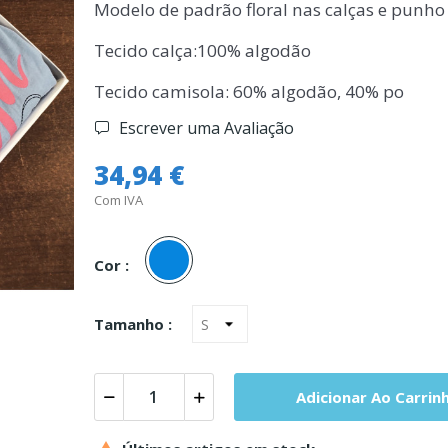
Modelo de padrão floral nas calças e punh
Tecido calça:100% algodão
Tecido camisola: 60% algodão, 40% po
Escrever uma Avaliação
34,94 €
Com IVA
Azul
Cor :
Tamanho :
Adicionar Ao Carrin