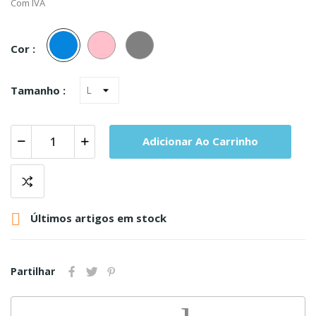
Com IVA
Azul
Rosa
Cinza
Cor :
Tamanho :
Adicionar Ao Carrinho

Últimos artigos em stock
Partilhar