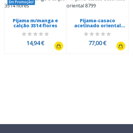
Em Promoção!
Pijama m/manga e
Pijama-casaco
calção 3514 flores
acetinado oriental
8799
14,94 €
77,00 €