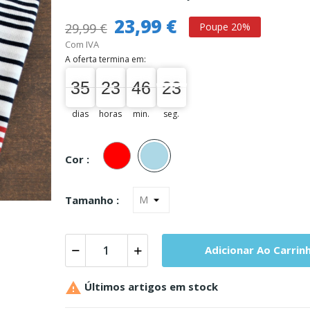
23,99 €
29,99 €
Poupe 20%
Com IVA
A oferta termina em:
35
23
46
22
21
35
00
23
00
46
00
22
dias
horas
min.
seg.
Vermelho
Azul
Cl.
Cor :
Tamanho :
Adicionar Ao Carrin

Últimos artigos em stock