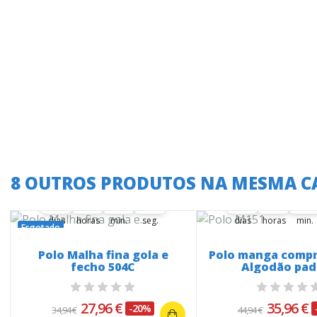
A oferta termina em:
A oferta termina
8 OUTROS PRODUTOS NA MESMA C
35
23
46
22
35
23
46
35
00
23
00
46
00
22
23
35
00
23
00
46
00
dias
horas
min.
seg.
dias
horas
min.
Esgotado
Polo Malha fina gola e
Polo manga compr
fecho 504C
Algodão pad
27,96 €
35,96 €
-20%
34,94 €
44,94 €