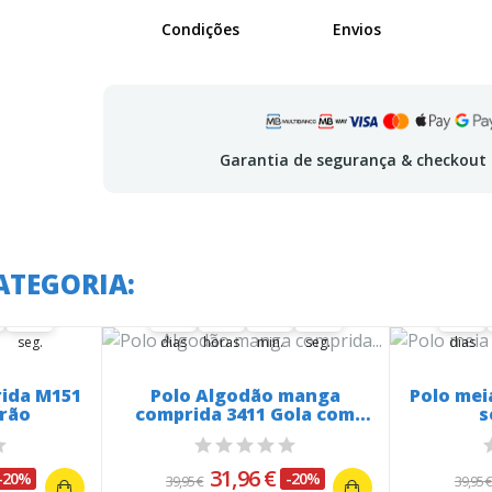
Condições
Envios
Garantia de segurança & checkout
 em:
A oferta termina em:
A o
ATEGORIA:
22
35
23
46
22
35
22
23
35
00
23
00
46
00
22
23
35
00
seg.
dias
horas
min.
seg.
dias
ida M151
Polo Algodão manga
Polo mei
rão
comprida 3411 Gola com
s
Risca
31,96 €
-20%
-20%
39,95 €
39,95 