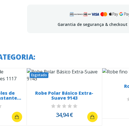
Garantia de segurança & checkout
ATEGORIA:
Esgotado
R
les de
Robe Polar Básico Extra-
astantes
Suave 9143
34,94 €