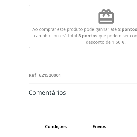
redeem
Ao comprar este produto pode ganhar até
8
pontos 
carrinho conterá total
8
pontos
que podem ser conv
desconto de
1,60 €
.
Ref: 621520001
Comentários
Condições
Envios