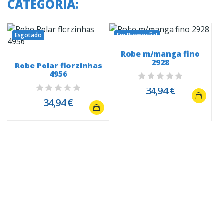
CATEGORIA:
Esgotado
Em Promoção!
Robe m/manga fino
2928
Robe Polar florzinhas
4956
34,94 €
34,94 €