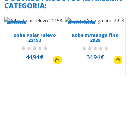
CATEGORIA:
Esgotado
Em Promoção!
Robe Polar relevo
Robe m/manga fino
22153
2928
s
44,94 €
34,94 €