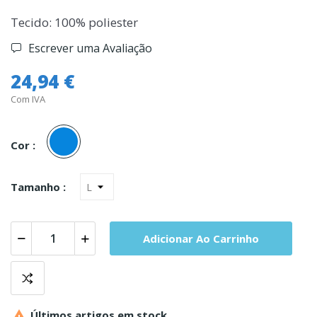
Tecido: 100% poliester
Escrever uma Avaliação
24,94 €
Com IVA
Azul
Cor :
Tamanho :
Adicionar Ao Carrinho

Últimos artigos em stock