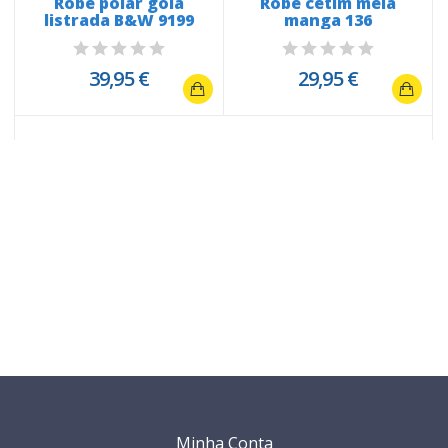
Robe polar gola
Robe cetim meia
listrada B&W 9199
manga 136
s
39,95 €
29,95 €
Minha Conta