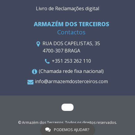
Livro de Reclamações digital
ARMAZÉM DOS TERCEIROS
Contactos
RUA DOS CAPELISTAS, 35
4700-307 BRAGA
+351 253 262 110
(Chamada rede fixa nacional)
info@armazemdosterceiros.com
© Armazém dos Terceiros. Todos os direitos reservados.
WGO
PODEMOS AJUDAR?