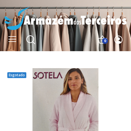
0
Esgotado