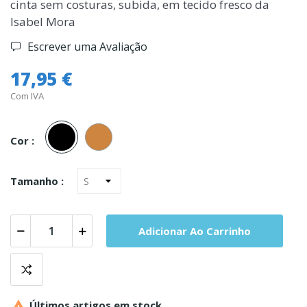
cinta sem costuras, subida, em tecido fresco da
Isabel Mora
Escrever uma Avaliação
17,95 €
Com IVA
Preto
Carne
Cor :
Tamanho :
Adicionar Ao Carrinho

Últimos artigos em stock