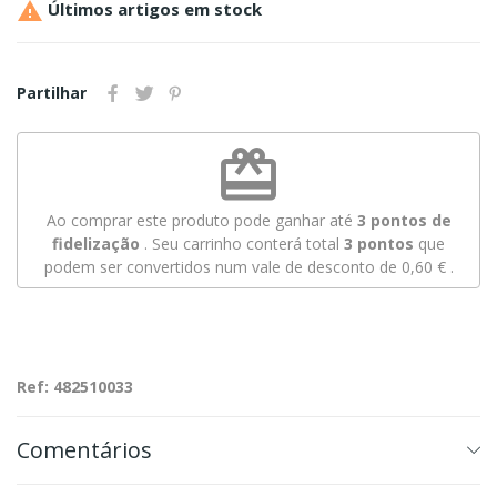

Últimos artigos em stock
Partilhar
redeem
Ao comprar este produto pode ganhar até
3
pontos de
fidelização
. Seu carrinho conterá total
3
pontos
que
podem ser convertidos num vale de desconto de
0,60 €
.
Ref: 482510033
Comentários